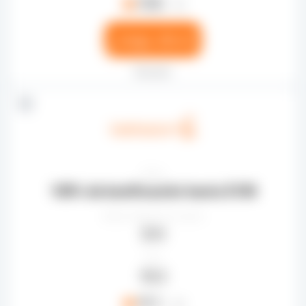
9.8
/ 10
¡Juega ahora!
Revisión
5
Bono
100% de bonificación hasta $100
Mínimo deposito en casino
$10
RTP
95.3
9.1
/ 10