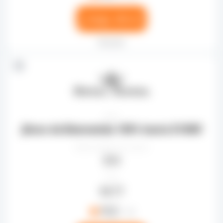
¡Juega ahora!
Revisión
10
Bono
¡Bono de Bienvenida 100% hasta $1000!
Mínimo deposito en casino
$10
RTP
94.77
9.2
/ 10