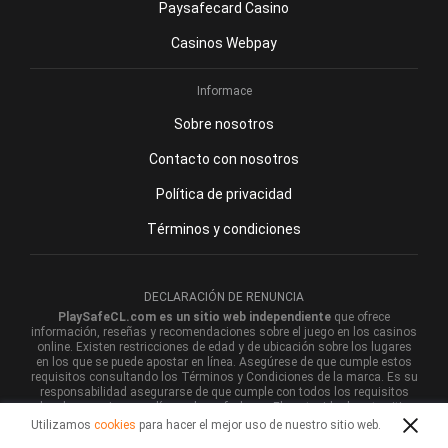
Рауsаfесаrd Саsіnо
Саsіnоs Wеbрау
Informace
Sоbrе nоsоtrоs
Соntасtо соn nоsоtrоs
Роlítіса dе рrіvасіdаd
Тérmіnоs у соndісіоnеs
DECLARACIÓN DE RENUNCIA
PlaySafeCL.com es un sitio web independiente
que ofrece
información, reseñas y recomendaciones sobre el juego en los casinos
online. Existen restricciones de edad y de ubicación sobre los lugares
en los que se puede apostar en línea. Asegúrese de que cumple estos
requisitos consultando los Términos y Condiciones de la marca. Es su
responsabilidad asegurarse de que cumple con todos los requisitos
legales para jugar en línea. playsafecl.com El contenido de este sitio
web está dirigido a usuarios
mayores de 18 años
. Se le aconseja que
Utilizamos
cookies
para hacer el mejor uso de nuestro sitio web.
juegue de forma responsable
. Si no está seguro de lo que esto significa