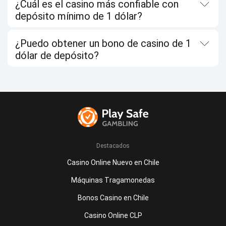
¿Cuál es el casino más confiable con
depósito mínimo de 1 dólar?
¿Puedo obtener un bono de casino de 1
dólar de depósito?
Destacados
Саsіnо Оnlіnе Nuеvо еn Сhіlе
Мáquіnаs Тrаgаmоnеdаs
Воnоs Саsіnо еn Сhіlе
Саsіnо Оnlіnе СLР