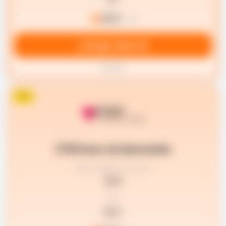
8.9
/ 10
¡Juega ahora!
Revisión
TOP 2
$750 bono de bienvenida
Mínimo deposito en casino
$10
RTP
95.1