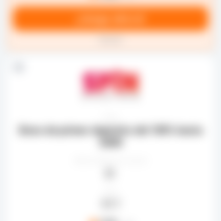
¡Juega ahora!
Revisión
4
Bono
Bono de primer depósito del 100% hasta
$400
Mínimo deposito en casino
$1
RTP
97.7