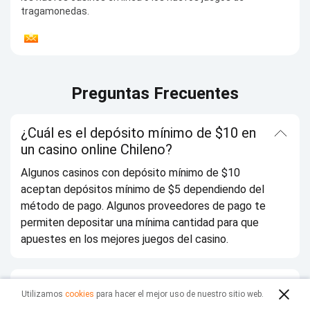
tragamonedas.
Preguntas Frecuentes
¿Cuál es el depósito mínimo de $10 en
un casino online Chileno?
Algunos casinos con depósito mínimo de $10
aceptan depósitos mínimo de $5 dependiendo del
método de pago. Algunos proveedores de pago te
permiten depositar una mínima cantidad para que
apuestes en los mejores juegos del casino.
¿Puedo utilizar el móvil para jugar en el
Utilizamos
cookies
para hacer el mejor uso de nuestro sitio web.
casino de depósito de $10?