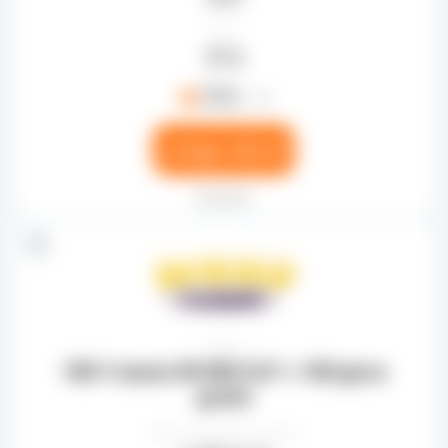
RTP
97.6
9.5
/ 10
¡Juega ahora!
Revisión
7
Bono
100 % hasta 90 000 CLP + 100 giros
gratis
Mínimo deposito en casino