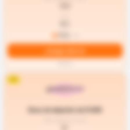
$10
RTP
95.1
9.3
/ 10
¡Juega ahora!
Revisión
TOP 3
Bono de depósito de $1600
Mínimo deposito en casino
$1