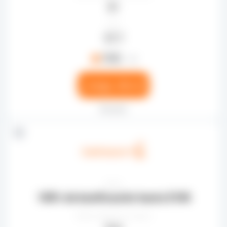
$1
RTP
97.7
9.8
/ 10
¡Juega ahora!
Revisión
5
Bono
100% de bonificación hasta $100
Mínimo deposito en casino